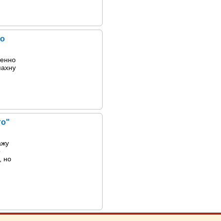
но
бенно
пахну
го"
ажу
о
, но