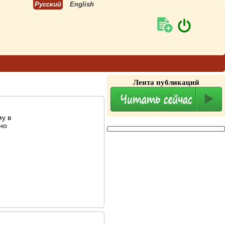
Русский
English
Лента публикаций
му в
но