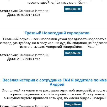
повезло вдвойне, так как у меня был...
Подробнее
Категория:
Смешные Истории
Дата:
03.01.2017 18:05
Трезвый Новогодний корпоратив
Реальный случай - весь коллектив уехал праздновать корпоратив
загородную турбазу, но в силу иронии судьбы спиртное не подвезли
из этого вышло. Авторский копирайтинг. Ко...
Подробнее
Категория:
Смешные Истории
Дата:
23.12.2016 17:47
Весёлая история о сотруднике ГАИ и водителе по им
Андрей
Этот случай из жизни мне рассказал один мой знакомый, а после 
я решил поделиться этой историей со всеми. И так у моего
вышеупомянутого приятеля есть кум, по имени Андрей, который .
Подробнее
Категория:
Смешные Истории