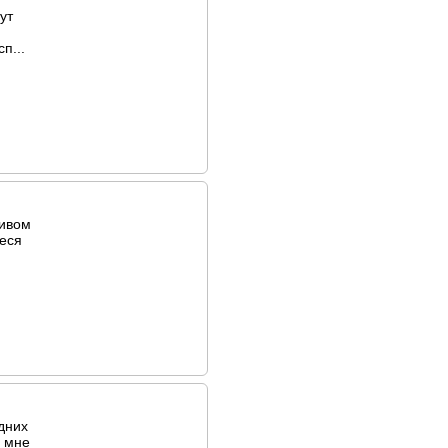
ут
п...
тивом
ееся
дних
о мне