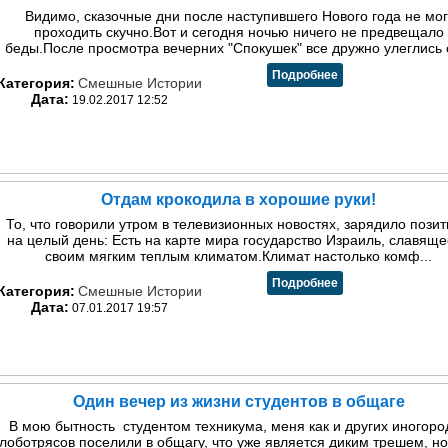
Видимо, сказочные дни после наступившего Нового года не мог
проходить скучно.Вот и сегодня ночью ничего не предвещало
беды.После просмотра вечерних "Спокушек" все дружно улеглись с
Подробнее
Категория:
Смешные Истории
Дата:
19.02.2017 12:52
Отдам крокодила в хорошие руки!
То, что говорили утром в телевизионных новостях, зарядило пози
на целый день: Есть на карте мира государство Израиль, славящ
своим мягким теплым климатом.Климат настолько комф...
Подробнее
Категория:
Смешные Истории
Дата:
07.01.2017 19:57
Один вечер из жизни студентов в общаге
В мою бытность студентом техникума, меня как и других иногоро
лоботрясов поселили в общагу, что уже является диким трешем, н