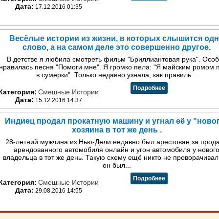
Дата:
17.12.2016 01:35
Весёлые истории из жизни, в которых слышится од
слово, а на самом деле это совершенно другое.
В детстве я любила смотреть фильм "Бриллиантовая рука". Осо
нравилась песня "Помоги мне". Я громко пела: "Я майским ромом 
в сумерки". Только недавно узнала, как правиль...
Подробнее
Категория:
Смешные Истории
Дата:
15.12.2016 14:37
Индиец продал прокатную машину и угнал её у "ново
хозяина в тот же день .
28-летний мужчина из Нью-Дели недавно был арестован за прод
арендованного автомобиля онлайн и угон автомобиля у новог
владельца в тот же день. Такую схему ещё никто не проворачивал
он был...
Подробнее
Категория:
Смешные Истории
Дата:
29.08.2016 14:55