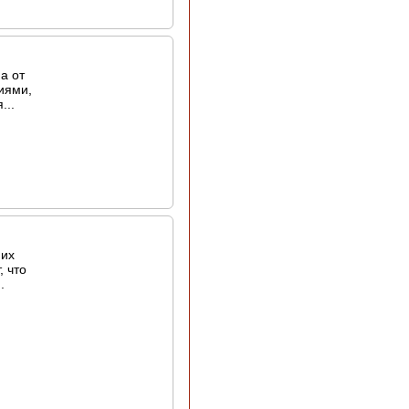
а от
иями,
...
них
, что
.