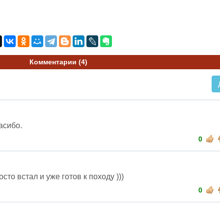
Комментарии (
4
)
асибо.
0
осто встал и уже готов к походу )))
0