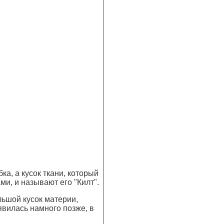
ка, а кусок ткани, который
и, и называют его "Килт".
льшой кусок материи,
явилась намного позже, в