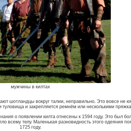
мужчины в килтах
вают шотландцы вокруг талии, неправильно. Это вовсе не юб
 туловища и закрепляется ремнём или несколькими пряжкам
ания о появлении килта отнесены к 1594 году. Это был бо
пло всему телу. Маленькая разновидность этого одеяния по
1725 году.