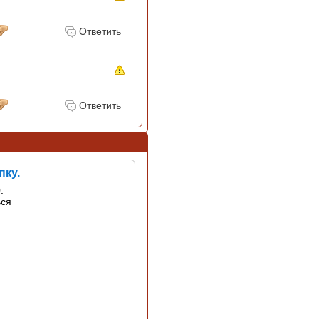
Ответить
Ответить
пку.
.
ься