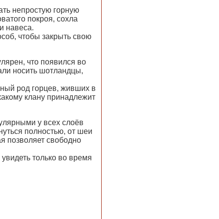
ать непростую горную
ватого покроя, сохла
и навеса.
особ, чтобы закрыть свою
лярен, что появился во
тали носить шотландцы,
ьный род горцев, живших в
 какому клану принадлежит
улярными у всех слоёв
нуться полностью, от шеи
ая позволяет свободно
 увидеть только во время