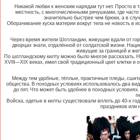
Никакой любви к женским нарядам тут нет. Просто 
местность, с многочисленными речушками, где часто
значительно быстрее чем брюки, а в слу
Оборачивание куска материи вокруг тела не новость в и
Через время жители Шотландии, живущие вдали от гор 
дворцах знати, отдалённой от солдатской жизни. Наци
живущие за границей и же
По шотландскому килту можно было многое рассказать. Не
XVIII—XIX веках, имел свой традиционный цвет клетки и 
Между тем удобные, тёплые, практичные пледы, сшит
общества. В походных условиях использовалось два вида
до пят. Что может быть удобнее в походных условиях
п
Войска, одетые в килты существовали вплоть до 40-х го
праздников или 