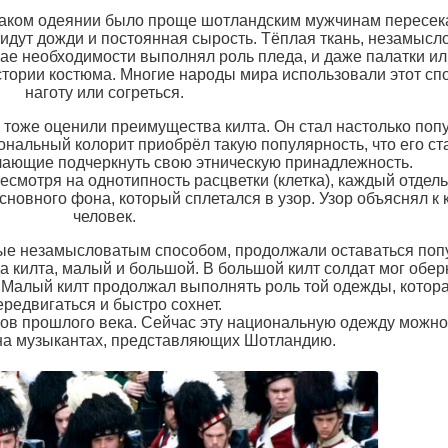
в таком одеянии было проще шотландским мужчинам пересек
 идут дожди и постоянная сырость. Тёплая ткань, незамысло
чае необходимости выполнял роль пледа, и даже палатки ил
стории костюма. Многие народы мира использовали этот сп
наготу или согреться.
тоже оценили преимущества килта. Он стал настолько попу
ональный колорит приобрёл такую популярность, что его с
лающие подчеркнуть свою этническую принадлежность.
смотря на однотипность расцветки (клетка), каждый отдел
основного фона, который сплетался в узор. Узор объяснял к
человек.
ые незамысловатым способом, продолжали оставаться поп
 килта, малый и большой. В большой килт солдат мог обер
. Малый килт продолжал выполнять роль той одежды, котор
ередвигаться и быстро сохнет.
дов прошлого века. Сейчас эту национальную одежду можно
на музыкантах, представляющих Шотландию.